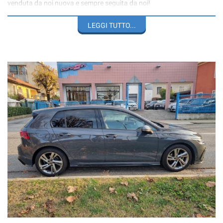
venduta da noi nuova e sempre seguita da noi!
vettura completa di tutto:
LEGGI TUTTO...
CLIMA AUTOMATICO/SENSORI ANTERIORI E
POSTERIORI/PACCHETTO R-LINE/CHIUSURA
CENTRALIZZATA/TUTTI I SISTEMI DI SICUREZZA e molto altro...
la vettura verrà venduta con un anno di garanzia legale di
conformità!
a richiesta del cliente offriamo finanziamenti su misura, polizze
furto incendio + servizi a condizioni molto vantaggiose e in più
estensione della garanzia convenzionali fino a 36 mesi.
OFFICINA INTERNA___ CARRO-ATTREZZI INTERNO___GOMMISTA e
CARROZZERIA CONVENZIONATA___
La dotazione tecnica e gli optional potrebbero in alcuni casi differire
dall'effettivo equipaggiamento della vettura. Si declina ogni
responsabilità per eventuali involontarie incongruenze, che non
rappresentano un impegno contrattuale. Ce ne scusiamo
anticipatamente.