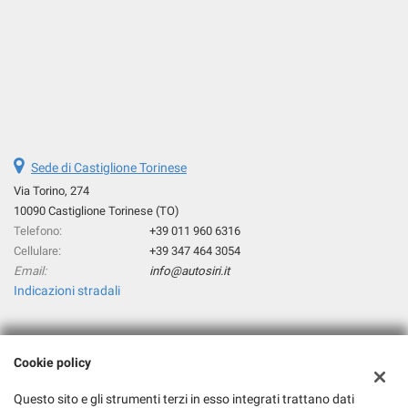
Sede di Castiglione Torinese
Via Torino, 274
10090 Castiglione Torinese (TO)
Telefono:
+39 011 960 6316
Cellulare:
+39 347 464 3054
Email:
info@autosiri.it
Indicazioni stradali
Dati fiscali:
Cookie policy
Autosiri Sas
Via Torino, 274, Castiglione Torinese (TO)
Questo sito e gli strumenti terzi in esso integrati trattano dati