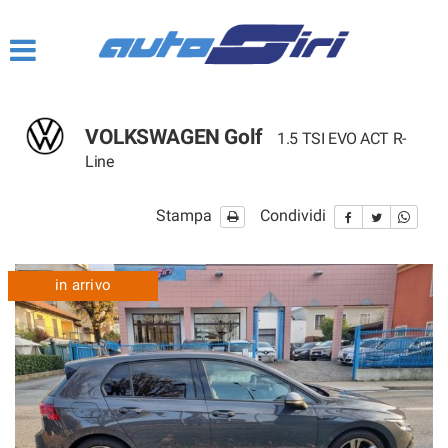
HOME
CHI SIAMO
VOLKSWAGEN Golf
1.5 TSI EVO ACT R-
I SERVIZI
Line
NOVITÀ 2020
Stampa
Condividi
LISTA VEICOLI
in arrivo