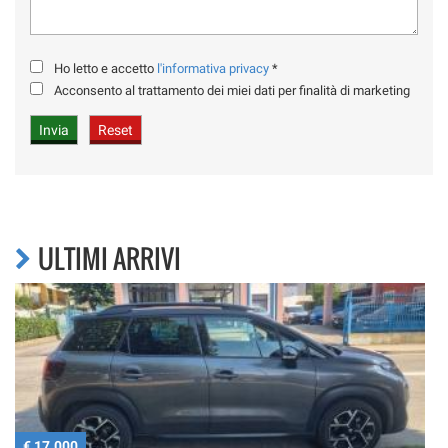
Ho letto e accetto
l'informativa privacy
*
Acconsento al trattamento dei miei dati per finalità di marketing
ULTIMI ARRIVI
€ 17.000
€