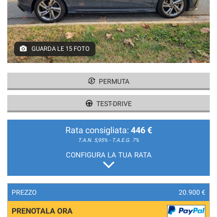
GUARDA LE 15 FOTO
PERMUTA
TEST-DRIVE
Rata consigliata:
446 €
T.A.N. 5,95% - T.A.E.G.
7%
CONFIGURA LA TUA RATA
PREZZO
20.900 €
PRENOTALA ORA