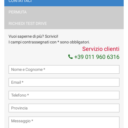
CONTATTACI
PERMUTA
Ho letto e accetto
l'informativa privacy
*
Acconsento al trattamento dei miei dati per finalità di
RICHIEDI TEST DRIVE
marketing
Vuoi saperne di più? Scrivici!
Invia la tua richiesta
I campi contrassegnati con * sono obbligatori.
Servizio clienti
+39 011 960 6316