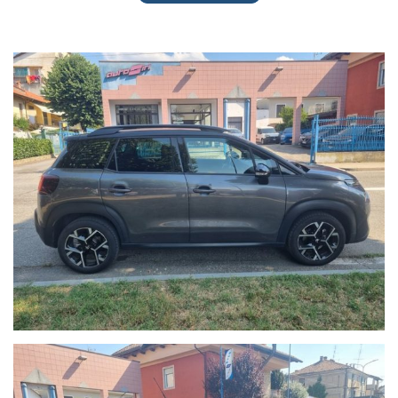
CLIMA/RADIO/IDROGUIDA/FENDINEBBIA/CHIUSURA
CENTRALIZZATA/TUTTI I SISTEMI DI SICUREZZA e molto altro...
la vettura verrà venduta con un anno di garanzia legale di
conformità!
a richiesta del cliente offriamo finanziamenti su misura, polizze
furto incendio + servizi a condizioni molto vantaggiose e in più
estensione della garanzia convenzionali fino a 36 mesi.
OFFICINA INTERNA___ CARRO-ATTREZZI INTERNO___GOMMISTA e
CARROZZERIA CONVENZIONATA___
La dotazione tecnica e gli optional potrebbero in alcuni casi differire
dall'effettivo equipaggiamento della vettura. Si declina ogni
responsabilità per eventuali involontarie incongruenze, che non
rappresentano un impegno contrattuale. Ce ne scusiamo
anticipatamente.
Visitate anche il nostro siti autosiri.it per scoprire tutte le nostre
offerte oltre alla nostra storia che ormai dura da più di 40 anni...