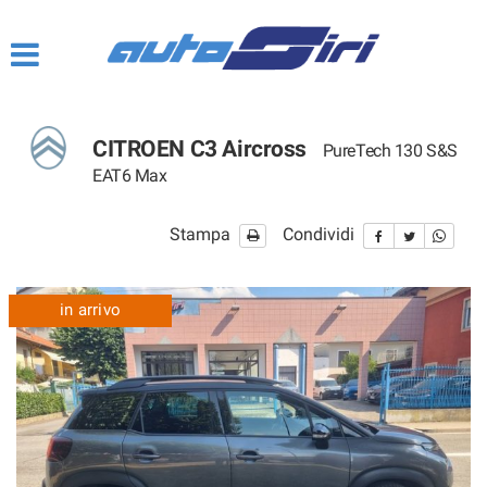
HOME
CHI SIAMO
CITROEN C3 Aircross
PureTech 130 S&S
I SERVIZI
EAT6 Max
NOVITÀ 2020
Stampa
Condividi
LISTA VEICOLI
in arrivo