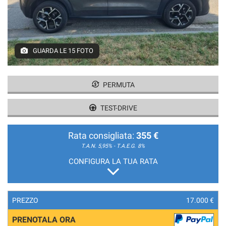
GUARDA LE 15 FOTO
PERMUTA
TEST-DRIVE
Rata consigliata:
355 €
T.A.N. 5,95% - T.A.E.G.
8%
CONFIGURA LA TUA RATA
PREZZO
17.000 €
PRENOTALA ORA