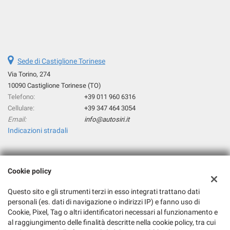
Sede di Castiglione Torinese
Via Torino, 274
10090 Castiglione Torinese (TO)
Telefono:
+39 011 960 6316
Cellulare:
+39 347 464 3054
Email:
info@autosiri.it
Indicazioni stradali
Dati fiscali:
Cookie policy
Autosiri Sas
Via Torino, 274, Castiglione Torinese (TO)
Questo sito e gli strumenti terzi in esso integrati trattano dati
C.F/P.IVA:
02701730018
personali (es. dati di navigazione o indirizzi IP) e fanno uso di
Registro delle imprese:
Cookie, Pixel, Tag o altri identificatori necessari al funzionamento e
TO
al raggiungimento delle finalità descritte nella cookie policy, tra cui