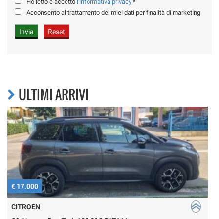
Ho letto e accetto
l'informativa privacy
*
Acconsento al trattamento dei miei dati per finalità di marketing
ULTIMI ARRIVI
€ 17.000
€
CITROEN