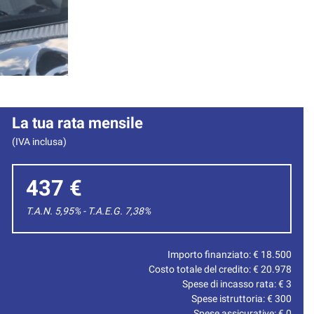
La tua rata mensile
(IVA inclusa)
437 €
T.A.N. 5,95% - T.A.E.G.
7,38
%
Importo finanziato: €
18.500
Costo totale del credito: €
20.978
Spese di incasso rata: €
3
Spese istruttoria: €
300
Spese assicurative: €
0