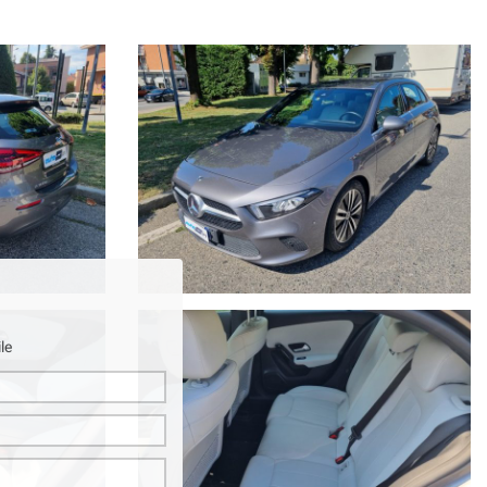
CUREZZA e molto altro...
 garanzia convenzionali fino a 36 mesi.
tà per eventuali involontarie incongruenze, che non rappresentano un
le