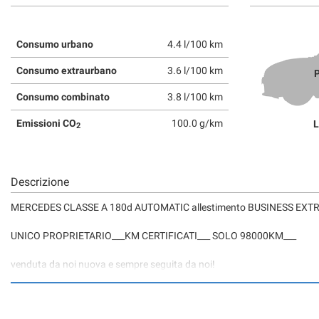
Consumo urbano
4.4 l/100 km
Consumo extraurbano
3.6 l/100 km
P
Consumo combinato
3.8 l/100 km
Emissioni CO
100.0 g/km
L
2
Descrizione
MERCEDES CLASSE A 180d AUTOMATIC allestimento BUSINESS EXTR
UNICO PROPRIETARIO___KM CERTIFICATI___ SOLO 98000KM___
venduta da noi nuova e sempre seguita da noi!
vettura completa di tutto: