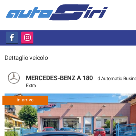
HOME
CHI SIAMO
I SERVIZI
Dettaglio veicolo
NOVITÀ 2020
MERCEDES-BENZ A 180
d Automatic Busin
LISTA VEICOLI
Extra
in arrivo