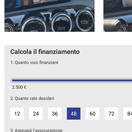
Calcola il finanziamento
1.
Quanto vuoi finanziare
2.500 €
2.
Quante rate desideri
12
24
36
48
60
72
8
3.
Aggiungi l'assicurazione