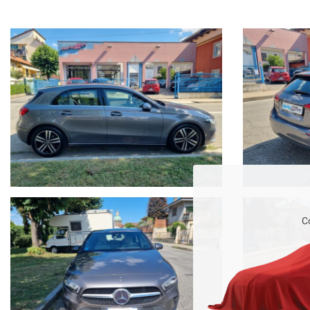
CLIMA AUTOMATICO/RETROCAMERA/NAVIGATORE/INTERNI IN PELLE/S
la vettura verrà venduta con un anno di garanzia legale di conformità!
a richiesta del cliente offriamo finanziamenti su misura, polizze furto 
OFFICINA INTERNA___ CARRO-ATTREZZI INTERNO___GOMMISTA e 
La dotazione tecnica e gli optional potrebbero in alcuni casi differire 
impegno contrattuale. Ce ne scusiamo anticipatamente.
Visitate anche il nostro siti autosiri.it per scoprire tutte le nostre offer
C