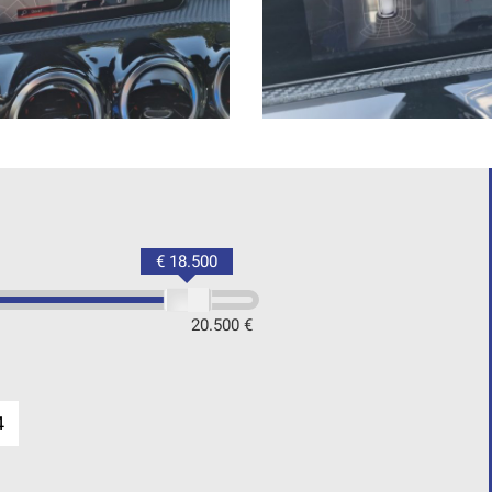
€ 18.500
20.500 €
4