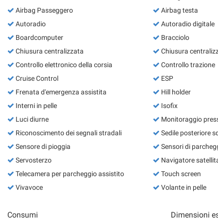
Airbag Passeggero
Airbag testa
Autoradio
Autoradio digitale
Boardcomputer
Bracciolo
Chiusura centralizzata
Chiusura centraliz
Controllo elettronico della corsia
Controllo trazione
Cruise Control
ESP
Frenata d'emergenza assistita
Hill holder
Interni in pelle
Isofix
Luci diurne
Monitoraggio pres
Riconoscimento dei segnali stradali
Sedile posteriore s
Sensore di pioggia
Sensori di parchegg
Servosterzo
Navigatore satellit
Telecamera per parcheggio assistito
Touch screen
Vivavoce
Volante in pelle
Consumi
Dimensioni es