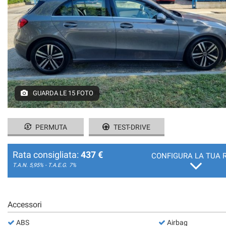
GUARDA LE 15 FOTO
PERMUTA
TEST-DRIVE
Rata consigliata:
437 €
CONFIGURA LA TUA 
T.A.N. 5,95% - T.A.E.G.
7%
Accessori
ABS
Airbag