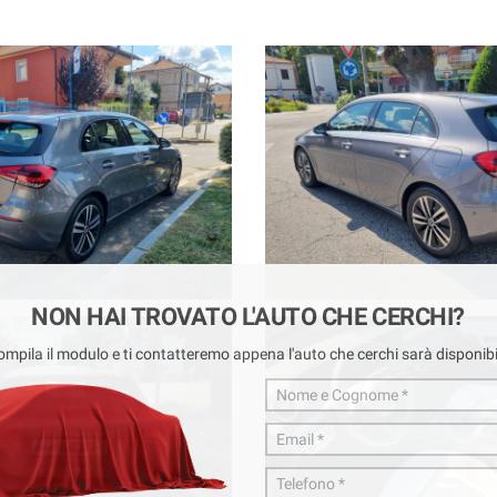
ENSORI PARCHEGGIO ANTERIORI E POSTERIORI/TUTTI I SISTEMI DI SI
incendio + servizi a condizioni molto vantaggiose e in più estensione della
CARROZZERIA CONVENZIONATA___
dall'effettivo equipaggiamento della vettura. Si declina ogni responsabili
te oltre alla nostra storia che ormai dura da più di 40 anni...
NON HAI TROVATO L'AUTO CHE CERCHI?
ompila il modulo e ti contatteremo appena l'auto che cerchi sarà disponibi