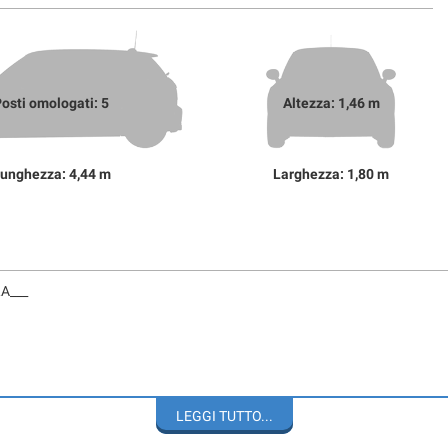
osti omologati: 5
Altezza: 1,46 m
unghezza: 4,44 m
Larghezza: 1,80 m
A___
LEGGI TUTTO...