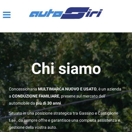
HOME
CHI SIAMO
I SERVIZI
NOVITÀ 2020
Chi siamo
LISTA VEICOLI
Concessionaria
MULTIMARCA NUOVO E USATO
, è un azienda
a
CONDUZIONE FAMILIARE
, presene sul mercato dell’
automobile da
più di 30 anni
.
Situato in una posizione strategica tra Gassino e Castiglione
t.se , da sempre offre e garantisce una completa assistenza e
gestione della vostra auto.