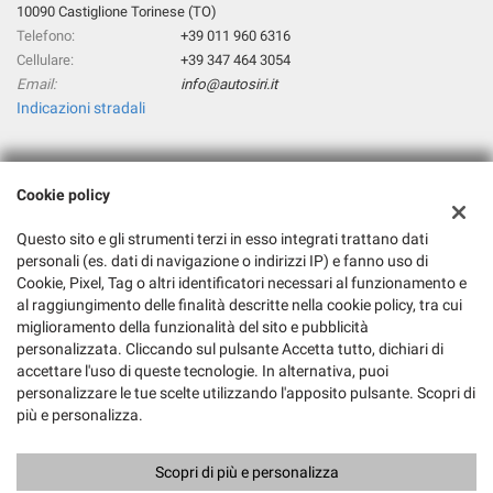
10090 Castiglione Torinese (TO)
Telefono:
+39 011 960 6316
Cellulare:
+39 347 464 3054
Email:
info@autosiri.it
Indicazioni stradali
Dati fiscali:
Cookie policy
Autosiri Sas
Via Torino, 274, Castiglione Torinese (TO)
Questo sito e gli strumenti terzi in esso integrati trattano dati
C.F/P.IVA:
02701730018
personali (es. dati di navigazione o indirizzi IP) e fanno uso di
Cookie, Pixel, Tag o altri identificatori necessari al funzionamento e
Registro delle imprese:
TO
al raggiungimento delle finalità descritte nella cookie policy, tra cui
miglioramento della funzionalità del sito e pubblicità
personalizzata. Cliccando sul pulsante Accetta tutto, dichiari di
accettare l'uso di queste tecnologie. In alternativa, puoi
personalizzare le tue scelte utilizzando l'apposito pulsante. Scopri di
più e personalizza.
Scopri di più e personalizza
Copyright © 2026 GestionaleAuto.com S.r.l., Tutti i diritti riservati -